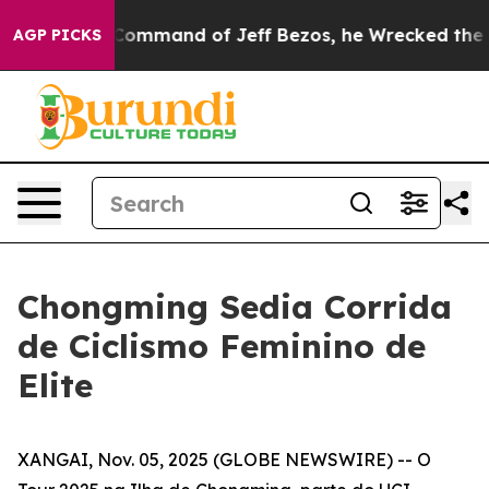
.
At the Command of Jeff Bezos, he Wrecked the Washin
AGP PICKS
Chongming Sedia Corrida
de Ciclismo Feminino de
Elite
XANGAI, Nov. 05, 2025 (GLOBE NEWSWIRE) -- O