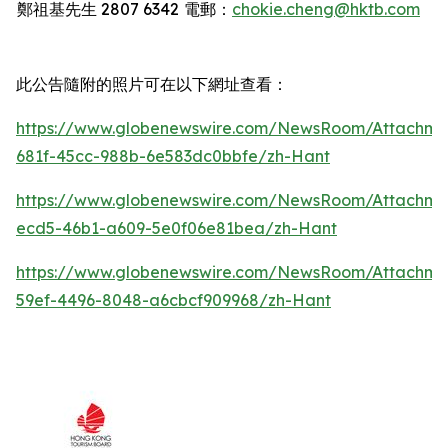
鄭祖基先生
2807 6342
電郵：
chokie.cheng@hktb.com
此公告隨附的照片可在以下網址查看：
https://www.globenewswire.com/NewsRoom/Attachm
681f-45cc-988b-6e583dc0bbfe/zh-Hant
https://www.globenewswire.com/NewsRoom/Attachm
ecd5-46b1-a609-5e0f06e81bea/zh-Hant
https://www.globenewswire.com/NewsRoom/Attachm
59ef-4496-8048-a6cbcf909968/zh-Hant