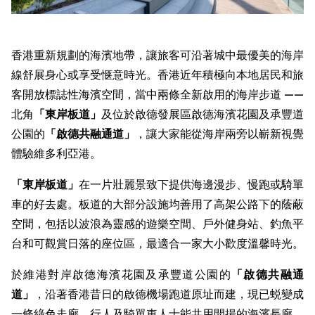
香港重新規劃的海濱地帶，讓旅客可沿著城中最優美的海岸
線舒展身心或享受惬意時光。香港近年積極向本地居民和旅
客開放標誌性海濱空間，當中兩條全新啟用的海岸步道 ——
北角
「東岸板道」
及位於啟德發展區啟德海濱花園及承豐道
公園的
「
啟德共融通道
」
，讓大家能從海岸兩旁以嶄新視覺
體驗維多利亞港。
「東岸板道」
在一片壯麗景致下提供海邊漫步、慢跑或騎單
車的好去處。板道的大部分設施均善用了高架公路下的蔭蔽
空間，包括以波浪為靈感的遊樂空間、戶外健身站、釣魚平
台和可觀賞日落的座位區，最適合一家大小歡度溫馨時光。
於維港對岸啟德海濱花園及承豐道公園的
「
啟德共融通
道
」
，沿著香港昔日的啟德機場跑道原址而建，現已蜕變成
一條綠色走廊，行人及騎單車人士能共用開揚的海濱長廊，