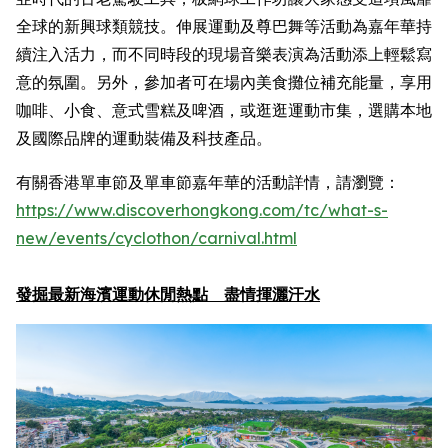
全球的新興球類競技。伸展運動及尊巴舞等活動為嘉年華持
續注入活力，而不同時段的現場音樂表演為活動添上輕鬆寫
意的氛圍。另外，參加者可在場內美食攤位補充能量，享用
咖啡、小食、意式雪糕及啤酒，或逛逛運動市集，選購本地
及國際品牌的運動裝備及科技產品。
有關香港單車節及單車節嘉年華的活動詳情，請瀏覽：
https://www.discoverhongkong.com/
tc
/what-s-
new/events/cyclothon/carnival.html
發掘最新海濱運動休閒熱點 盡情揮灑汗水