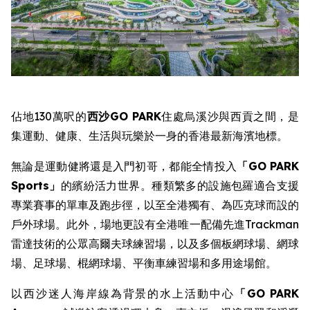
佔地130萬呎的
西沙
GO PARK
住處烏溪沙與西貢之間，是
集運動、健康、生活與玩樂於一身的香港最新海濱地標。
無論是運動健將還是入門初哥，都能全情投入
「
GO PARK
Sports
」
的繽紛活力世界。種類繁多的設施包羅適合支援
專業賽事的單車及跑步徑，以至全港獨有、為匹克球而設的
戶外球場。此外，場地更設有全港唯一配備先進Trackman
雷達技術的公眾高爾夫球練習場，以及多個板網球場、網球
場、足球場、棍網球場、平衡車練習場和多用途場館。
以西沙迷人海岸線為背景的水上活動中心
「
GO PARK