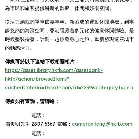
為市民和旅客提供嶄新的歡聚、休閒和娛樂空間。
從活力滿載的單車節嘉年華、新落成的運動休閒地標，到寧
靜悠然的海濱空間，香港隱藏着多元化的健康休閒體驗。是
時候整裝待發，計劃一趟煥發身心之旅，重新發現這座城市
的動感活力。
傳媒可於以下連結下載相關相片：
https://assetlibrary.hktb.com/assetbank-
hktb/action/browseItems?
cachedCriteria=1&categoryId=2239&categoryTypeId=
傳媒如有查詢，請聯絡：
電話：
湯俊明先生
2807 6367
電郵：
cameron.tong@hktb.com
電話：