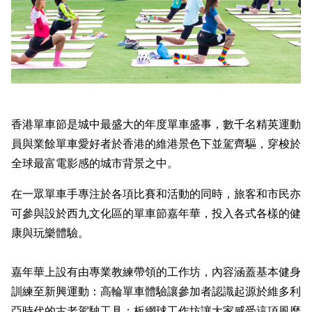
香港單車節是城中最盛大的年度單車盛事，數千名精英運動
員與業餘單車愛好者於香港的維港景色下並駕齊驅，穿梭於
全球最富電影感的城市背景之中。
在一眾單車手專注於各項比賽和活動的同時，旅客和市民亦
可參與設於西九文化區的單車節嘉年華，投入各式各樣的健
康與玩樂體驗。
嘉年華上設有由專業教練帶領的工作坊，內容涵蓋基本健身
訓練至新興運動：高輪單車體驗讓參加者認識起源於維多利
亞時代的古老駕駛工具；板網球工作坊讓大家感受這項風靡