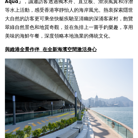
Aqua
」
，誠邀訪客透過獨木舟、直立板、滑浪風翼和浮潛
等水上活動，感受香港寧靜怡人的海岸風光。熱衷探索隱世
大自然的訪客更可乘坐快艇疾馳至清幽的深涌客家村，飽覽
翠綠自然景色和地質奇觀，並在魚排上一嘗手釣樂趣，享用
美味的海鮮午餐，深度領略本地漁業的傳統文化。
與
維港全景作伴
在
全新
海濱空間激活身心