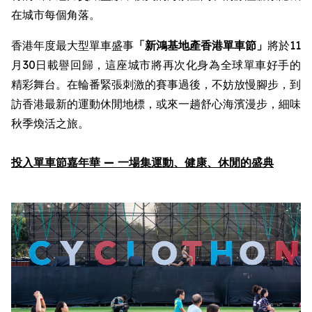
在城市每個角落。
香港年度最大型單車盛事
「新鴻基地產
香港單車節
」
將於11
月30日載譽回歸，這座城市將再次化身為全球單車好手的
精彩舞台。在輪番緊張刺激的賽事過後，不妨放慢腳步，到
訪香港最新的運動休閒地標，或來一趟舒心海濱漫步，細味
秋季煥活之旅。
投入
單車節嘉年華
—
一場集
運動
、健康、休閒
的
盛
典